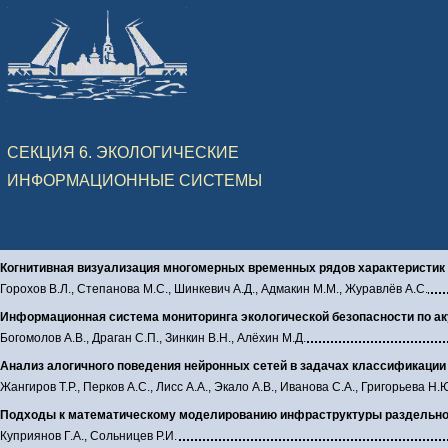
СЕКЦИЯ 6. ЭКОЛОГИЧЕСКИЕ
ИНФОРМАЦИОННЫЕ СИСТЕМЫ
Когнитивная визуализация многомерных временных рядов характеристик
Горохов В.Л., Степанова М.С., Шинкевич А.Д., Адмакин М.М., Журавлёв А.С.
Информационная система мониторинга экологической безопасности по а
Богомолов А.В., Драган С.П., Зинкин В.Н., Алёхин М.Д.
Анализ алогичного поведения нейронных сетей в задачах классификации
Жангиров Т.Р., Перков А.С., Лисс А.А., Экало А.В., Иванова С.А., Григорьева Н.
Подходы к математическому моделированию инфраструктуры раздельного
Куприянов Г.А., Сольницев Р.И.