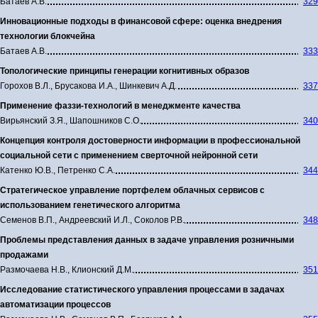
Батаев А.В.
329
Инновационные подходы в финансовой сфере: оценка внедрения
технологии блокчейна
Батаев А.В.
333
Топологические принципы генерации когнитивных образов
Горохов В.Л., Брусакова И.А., Шинкевич А.Д.
337
Применение фаззи-технологий в менеджменте качества
Вирьянский З.Я., Шапошников С.О.
340
Концепция контроля достоверности информации в профессиональной
социальной сети с применением сверточной нейронной сети
Катенко Ю.В., Петренко С.А.
344
Стратегическое управление портфелем облачных сервисов с
использованием генетического алгоритма
Семенов В.П., Андреевский И.Л., Соколов Р.В.
348
Проблемы представления данных в задаче управления розничными
продажами
Размочаева Н.В., Клионский Д.M.
351
Исследование статистического управления процессами в задачах
автоматизации процессов