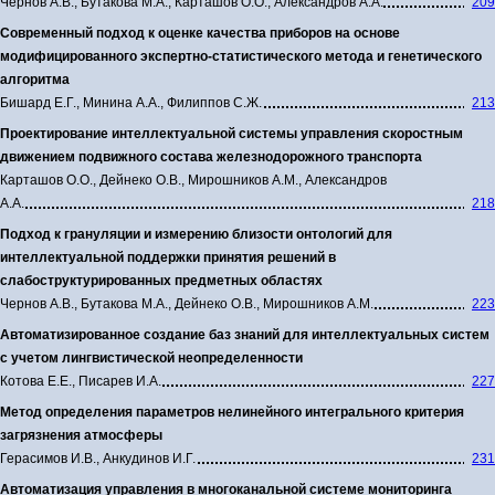
Чернов А.В., Бутакова М.А., Карташов О.О., Александров А.А.
209
Современный подход к оценке качества приборов на основе
модифицированного экспертно-статистического метода и генетического
алгоритма
Бишард Е.Г., Минина А.А., Филиппов С.Ж.
213
Проектирование интеллектуальной системы управления скоростным
движением подвижного состава железнодорожного транспорта
Карташов О.О., Дейнеко О.В., Мирошников А.М., Александров
А.А.
218
Подход к грануляции и измерению близости онтологий для
интеллектуальной поддержки принятия решений в
слабоструктурированных предметных областях
Чернов А.В., Бутакова М.А., Дейнеко О.В., Мирошников А.М.
223
Автоматизированное создание баз знаний для интеллектуальных систем
с учетом лингвистической неопределенности
Котова Е.Е., Писарев И.А.
227
Метод определения параметров нелинейного интегрального критерия
загрязнения атмосферы
Герасимов И.В., Анкудинов И.Г.
231
Автоматизация управления в многоканальной системе мониторинга