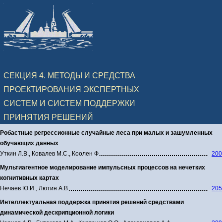
СЕКЦИЯ 4. МЕТОДЫ И СРЕДСТВА
ПРОЕКТИРОВАНИЯ ЭКСПЕРТНЫХ
СИСТЕМ И СИСТЕМ ПОДДЕРЖКИ
ПРИНЯТИЯ РЕШЕНИЙ
Робастные регрессионные случайные леса при малых и зашумленных
обучающих данных
Уткин Л.В., Ковалев М.С., Коолен Ф.
200
Мультиагентное моделирование импульсных процессов на нечетких
когнитивных картах
Нечаев Ю.И., Лютин А.В.
205
Интеллектуальная поддержка принятия решений средствами
динамической дескрипционной логики