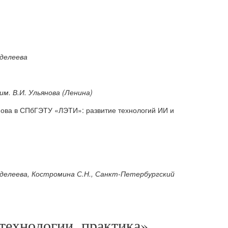
нделеева
м. В.И. Ульянова (Ленина)
пова в СПбГЭТУ «ЛЭТИ»: развитие технологий ИИ и
нделеева, Костромина С.Н., Санкт-Петербургский
технологии, практика»