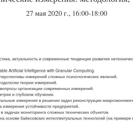
27 мая 2020 г., 16:00-18:00
тика, актуальность и современные тенденции развития нетехничес
le Artificial Intelligence with Granular Computing.
 перспективы измерений сложных психологических явлений.
тодологии теории измерений.
 вопросы организации современных измерений.
етрии и глубоком обучении.
уальные измерения в решении задач реконструкции макроэкономич
ка измерения устойчивости предприятий.
 в задачах мониторинга сложных технических объектов.
а основе байесовских интеллектуальных технологий (на примере м