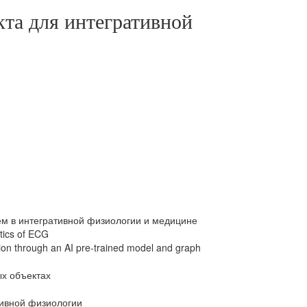
кта для интегративной
ем в интегративной физиологии и медицине
stics of ECG
on through an AI pre-trained model and graph
ых объектах
тивной физиологии