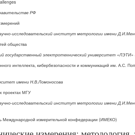
allenges
Правительстве РФ
измерений
й научно-исследовательский институт метрологии имени Д.И.Ме
стей общества
кий государственный электротехнический университет «ЛЭТИ» и
ного интеллекта, кибербезопасности и коммуникаций им. А.С. По
ерситет имени Н.В.Ломоносова
х проектах МГУ
й научно-исследовательский институт метрологии имени Д.И.Ме
ость Международной измерительной конфедерации (ИМЕКО)
ические измерения: методология, 