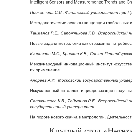
Intelligent Sensors and Measurements: Trends and Ch
Прокопчина С.В., Финансовый университет при 
Методологические аспекты концепции глобальных 
Тайманов Р.Е., Сапожникова К.В., Всероссийски
Новые задачи метрологии как отражение потребно
Куприянов М.С., Кринкин К.В., Санкт-Петербургс
Международный инновационный институт искусствен
их применение
Андреев А.И., Московский государственный унив
Искусственный интеллект и цифровизация в научны
Сапожникова К.В., Тайманов Р.Е., Всероссийски
государственный университет
На пороге нового скачка в метрологии. Деятельн
Круглый стол «Нетехн