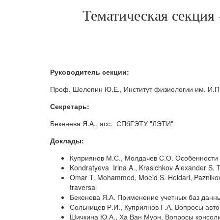
Тематическая секция 
Руководитель секции:
Проф. Шелепин Ю.Е., Институт физиологии им. И.П
Секретарь:
Бекенева Я.А., асс. СПбГЭТУ "ЛЭТИ"
Доклады:
Куприянов М.С., Молдачев С.О. Особенности
Kondratyeva Irina A., Krasichkov Alexander S. T
Omar T. Mohammed, Moeid S. Heidari, Paznikov 
traversal
Бекенева Я.А. Применение учетных баз дан
Сольницев Р.И., Куприянов Г.А. Вопросы ав
Шичкина Ю.А., Ха Ван Муон. Вопросы консол