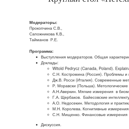
Модераторы:
Прокопчина С.В.,
Сапожникова К.В.,
Тайманов Р.Е.
Программа:
Выступления модераторов. Общая характерис
Доклады:
Witold Pedrycz (Canada, Poland). Explainab
С.Н. Костромина (Россия). Проблемы и
Дж.В. Росси (Италия). Современные ме
Р. Моравски (Польша). Метологические
А.Н.Аверкин. Мягкие измерения в биом
Г.А. Щербаков. Байесовские интеллект
А.О. Недосекин. Методология и практи
М.Н. Королева. Когнитивные измерения
С.Н. Мищенко. Финансовые измерения н
Дискуссия.