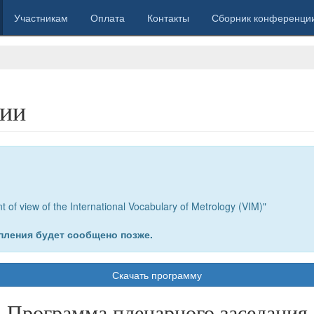
Участникам
Оплата
Контакты
Сборник конференци
ции
of view of the International Vocabulary of Metrology (VIM)"
пления будет сообщено позже.
Скачать программу
Программа пленарного заседания