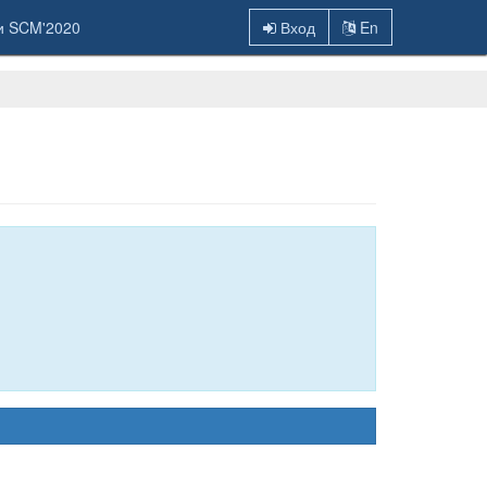
и SCM'2020
Вход
En