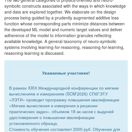
The two general categories of physics-oriented and neuro-
symbolic constructs associated with the ways in which knowledge
and data are explored together. We elaborate on the design
process being guided by a prudently augmented additive loss
function whose corresponding parts minimize distances between
the developed ML model and numeric target values and deliver
adherence of the model to information granules reflecting
available knowledge. A general taxonomy of neuro-symbolic
systems involving learning-for-reasoning, reasoning-for-learning,
reasoning-learning is discussed.
Уважаемые участники!
В рамках XXIХ Международной конференции по мягким
вычислениям и измерениям (SCM'2026) СПбГЭТУ
«ЛЭТИ» проводит программу повышения квалификации
«Мягкие вычисления и измерения в решении
практических задач», объемом 18 ак.часов с выдачей
удостоверения о повышении квалификации
установленного образца.
Стоимость обучения составляет 2000 руб. Обучение для