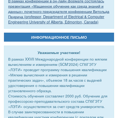
В рамках конференции в он-лайн формате состоялась
презентация «Машинное обучение как среда знаний и
данных» почетного председателя конференции Витольда
Педрича (professor, Department of Electrical & Computer
Engineering University of Alberta, Edmonton, Canada)
ИНФОРМАЦИОННОЕ ПИСЬМО
Уважаемые участники!
В рамках XXVII Международной конференции по мягким
вычислениям и измерениям (SCM'2024) СПбГЭТУ
«ЛЭТИ» проводит программу повышения квалификации
«Мягкие вычисления и измерения в решении
практических задач», объемом 18 ак.часов с выдачей
удостоверения о повышении квалификации
установленного образца.
Стоимость обучения составляет 2000 руб. Обучение для
профессорско-преподавательского состава СПбГЭТУ
«ЛЭТИ» осуществляется за счет средств университета.
В случае заинтересованности в повышении
квалификации участник конференции (с докладом или