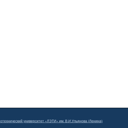
отехнический университет «ЛЭТИ» им. В.И.Ульянова (Ленина)