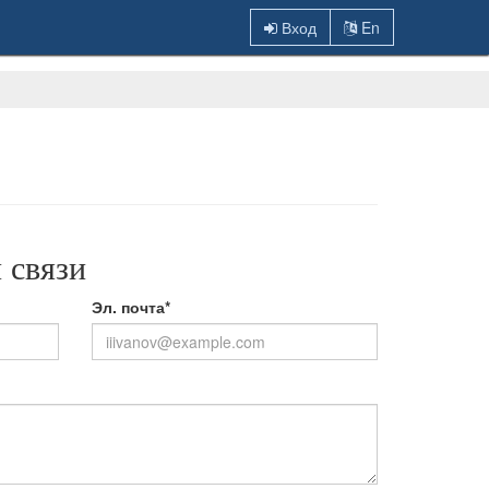
Вход
En
 связи
Эл. почта*