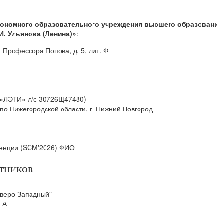
тономного образовательного учреждения высшего образовани
И. Ульянова (Ленина)»:
. Профессора Попова, д. 5, лит. Ф
У «ЛЭТИ» л/с 30726Щ47480)
по Нижегородской области, г. Нижний Новгород
ренции (SCM'2026) ФИО
тников
еверо-Западный"
. А