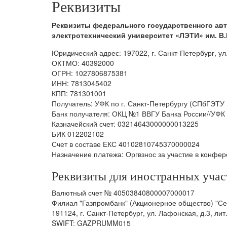
Реквизиты
Реквизиты федерального государственного ав
электротехнический университет «ЛЭТИ» им. В.
Юридический адрес: 197022, г. Санкт-Петербург, ул
ОКТМО: 40392000
ОГРН: 1027806875381
ИНН: 7813045402
КПП: 781301001
Получатель: УФК по г. Санкт-Петербургу (СПбГЭТ
Банк получателя: ОКЦ №1 ВВГУ Банка России//УФК 
Казначейский счет: 03214643000000013225
БИК 012202102
Счет в составе ЕКС 40102810745370000024
Назначение платежа: Оргвзнос за участие в конфе
Реквизиты для иностранных учас
Валютный счет № 40503840800007000017
Филиал "Газпромбанк" (Акционерное общество) "С
191124, г. Санкт-Петербург, ул. Лафонская, д.3, лит
SWIFT: GAZPRUMM015