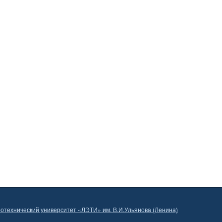
отехнический университет «ЛЭТИ» им. В.И.Ульянова (Ленина)