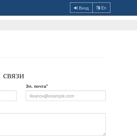
Вход
En
 связи
Эл. почта*