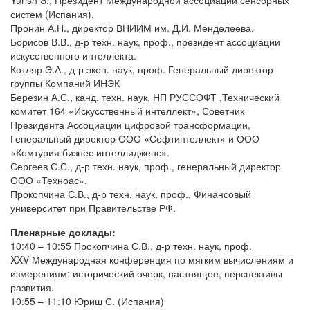
Yurish S., Президент Международной ассоциации сенсорных
систем (Испания).
Пронин А.Н., директор ВНИИМ им. Д.И. Менделеева.
Борисов В.В., д-р техн. наук, проф., президент ассоциации
искусственного интеллекта.
Котляр Э.А., д-р экон. наук, проф. Генеральный директор
группы Компаний ИНЭК
Березин А.С., канд. техн. наук, НП РУССОФТ ,Технический
комитет 164 «Искусственный интеллект», Советник
Президента Ассоциации цифровой трансформации,
Генеральный директор ООО «Софтинтеллект» и ООО
«Комтурия бизнес интеллидженс».
Сергеев С.С., д-р техн. наук, проф., генеральный директор
ООО «Техноас».
Прокопчина С.В., д-р техн. наук, проф., Финансовый
университет при Правительстве РФ.
Пленарные доклады:
10:40 – 10:55 Прокопчина С.В., д-р техн. наук, проф.
XXV Международная конференция по мягким вычислениям и
измерениям: исторический очерк, настоящее, перспективы
развития.
10:55 – 11:10 Юриш С. (Испания)