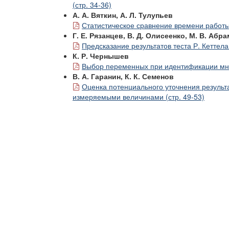
(стр. 34-36)
А. А. Вяткин, А. Л. Тулупьев
Статистическое сравнение времени работы 
Г. Е. Рязанцев, В. Д. Олисеенко, М. В. Абр
Предсказание результатов теста Р. Кеттела
К. Р. Чернышев
Выбор переменных при идентификации мно
В. А. Гаранин, К. К. Семенов
Оценка потенциального уточнения результ
измеряемыми величинами (стр. 49-53)