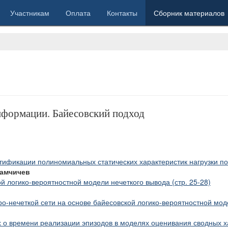
Участникам
Оплата
Контакты
Сборник материалов
нформации. Байесовский подход
тификации полиномиальных статических характеристик нагрузки по
 Хамчичев
 логико-вероятностной модели нечеткого вывода (стр. 25-28)
о-нечеткой сети на основе байесовской логико-вероятностной моде
 о времени реализации эпизодов в моделях оценивания сводных х