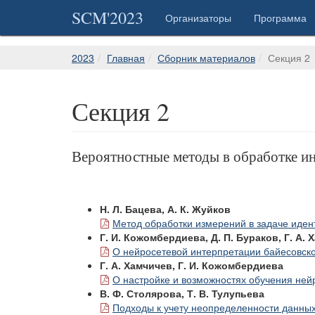
SCM'2023
Организаторы
Программа
2023
Главная
Сборник материалов
Секция 2
Секция 2
Вероятностные методы в обработке и
Н. Л. Бацева, А. К. Жуйков
Метод обработки измерений в задаче иден
Г. И. Кожомбердиева, Д. П. Бураков, Г. А.
О нейросетевой интерпретации байесовской
Г. А. Хамчичев, Г. И. Кожомбердиева
О настройке и возможностях обучения нейр
В. Ф. Столярова, Т. В. Тулупьева
Подходы к учету неопределенности данных