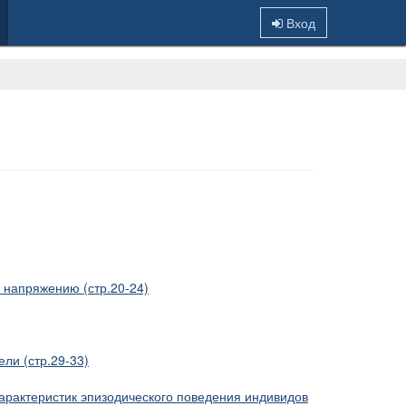
Вход
 напряжению (стр.20-24)
ли (стр.29-33)
арактеристик эпизодического поведения индивидов