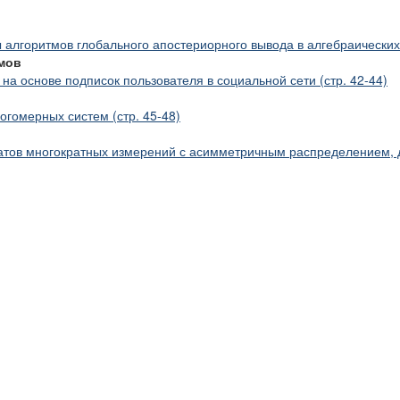
алгоритмов глобального апостериорного вывода в алгебраических б
амов
 на основе подписок пользователя в социальной сети (стр. 42-44)
гомерных систем (стр. 45-48)
атов многократных измерений с асимметричным распределением, д