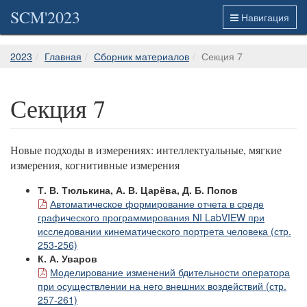
SCM'2023
Навигация
2023
Главная
Сборник материалов
Секция 7
Секция 7
Новые подходы в измерениях: интеллектуальные, мягкие
измерения, когнитивные измерения
Т. В. Тюлькина, А. В. Царёва, Д. Б. Попов
Автоматическое формирование отчета в среде
графического программирования NI LabVIEW при
исследовании кинематического портрета человека (стр.
253-256)
К. А. Уваров
Моделирование изменений бдительности оператора
при осуществлении на него внешних воздействий (стр.
257-261)