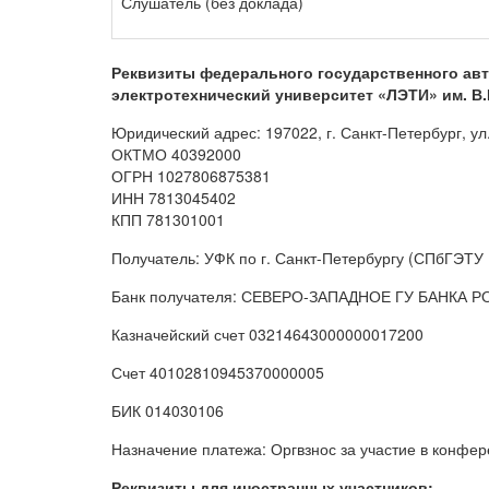
Слушатель (без доклада)
Реквизиты федерального государственного ав
электротехнический университет «ЛЭТИ» им. В.
Юридический адрес: 197022, г. Санкт-Петербург, ул
ОКТМО 40392000
ОГРН 1027806875381
ИНН 7813045402
КПП 781301001
Получатель: УФК по г. Санкт-Петербургу (СПбГЭТ
Банк получателя: СЕВЕРО-ЗАПАДНОЕ ГУ БАНКА РОСС
Казначейский счет 03214643000000017200
Счет 40102810945370000005
БИК 014030106
Назначение платежа: Оргвзнос за участие в конфе
Реквизиты для иностранных участников: