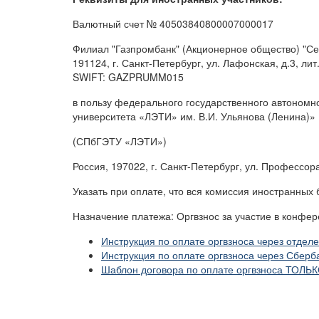
Валютный счет № 40503840800007000017
Филиал "Газпромбанк" (Акционерное общество) "С
191124, г. Санкт-Петербург, ул. Лафонская, д.3, лит
SWIFT: GAZPRUMM015
в пользу федерального государственного автономн
университета «ЛЭТИ» им. В.И. Ульянова (Ленина)»
(СПбГЭТУ «ЛЭТИ»)
Россия, 197022, г. Санкт-Петербург, ул. Профессора
Указать при оплате, что вся комиссия иностранных 
Назначение платежа: Оргвзнос за участие в конфе
Инструкция по оплате оргвзноса через отдел
Инструкция по оплате оргвзноса через Сберба
Шаблон договора по оплате оргвзноса ТОЛЬК