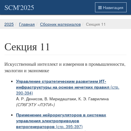
SCM'2025
Навигация
2025
Главная
Сборник материалов
Секция 11
Секция 11
Искусственный интеллект и измерения в промышленности,
экологии и экономике
Управление стратегическим развитием ИТ-
инфраструктуры на основе нечетких правил
(стр.
390-394)
A. Р. Денисов, В. Миридаштаки, К. Э. Гаврилина
(СПбГЭТУ «ЛЭТИ»)
Применение нейрорегуляторов в системах
управления электроприводов
ветрогенераторов
(стр. 395-397)