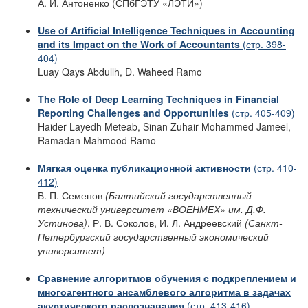
А. И. Антоненко (СПбГЭТУ «ЛЭТИ»)
Use of Artificial Intelligence Techniques in Accounting
and its Impact on the Work of Accountants
(стр. 398-
404)
Luay Qays Abdullh, D. Waheed Ramo
The Role of Deep Learning Techniques in Financial
Reporting Challenges and Opportunities
(стр. 405-409)
Haider Layedh Meteab, Sinan Zuhair Mohammed Jameel,
Ramadan Mahmood Ramo
Мягкая оценка публикационной активности
(стр. 410-
412)
В. П. Семенов
(Балтийский государственный
технический университет «ВОЕНМЕХ»
им. Д.Ф.
Устинова)
, Р. В. Соколов, И. Л. Андреевский
(Санкт-
Петербургский
государственный экономический
университет)
Сравнение алгоритмов обучения с подкреплением и
многоагентного ансамблевого алгоритма
в задачах
акустического распознавания
(стр. 413-416)