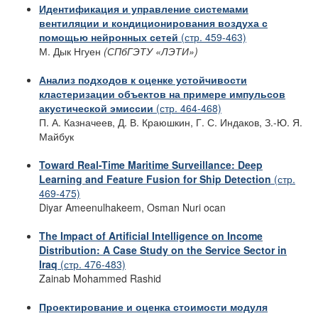
Идентификация и управление системами
вентиляции и кондиционирования воздуха
с
помощью нейронных сетей
(стр. 459-463)
М. Дык Нгуен
(СПбГЭТУ «ЛЭТИ»)
Анализ подходов к оценке устойчивости
кластеризации объектов на примере импульсов
акустической эмиссии
(стр. 464-468)
П. А. Казначеев, Д. В. Краюшкин, Г. С. Индаков, З.-Ю. Я.
Майбук
Toward Real-Time Maritime Surveillance: Deep
Learning and Feature Fusion for Ship Detection
(стр.
469-475)
Diyar Ameenulhakeem, Osman Nuri ocan
The Impact of Artificial Intelligence on Income
Distribution: A Case Study on the Service Sector
in
Iraq
(стр. 476-483)
Zainab Mohammed Rashid
Проектирование и оценка стоимости модуля