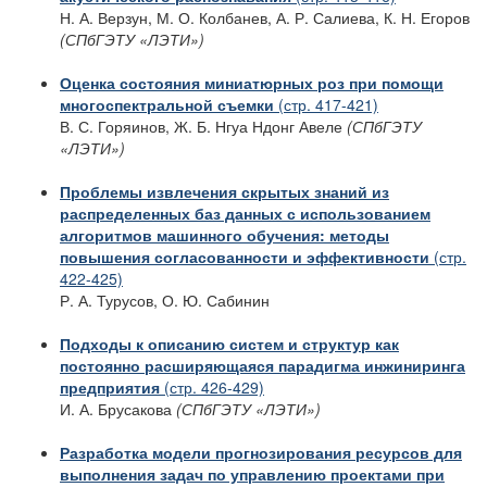
Н. А. Верзун, М. О. Колбанев, А. Р. Салиева, К. Н. Егоров
(СПбГЭТУ «ЛЭТИ»)
Оценка состояния миниатюрных роз при помощи
многоспектральной съемки
(стр. 417-421)
В. С. Горяинов, Ж. Б. Нгуа Ндонг Авеле
(СПбГЭТУ
«ЛЭТИ»)
Проблемы извлечения скрытых знаний из
распределенных баз данных с использованием
алгоритмов машинного обучения: методы
повышения согласованности и эффективности
(стр.
422-425)
Р. А. Турусов, О. Ю. Сабинин
Подходы к описанию систем и структур как
постоянно расширяющаяся парадигма инжиниринга
предприятия
(стр. 426-429)
И. А. Брусакова
(СПбГЭТУ «ЛЭТИ»)
Разработка модели прогнозирования ресурсов для
выполнения задач по управлению проектами при