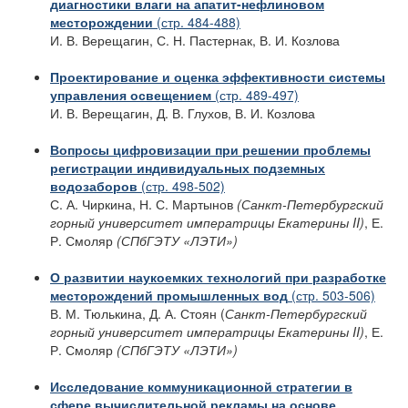
диагностики влаги на апатит-нефлиновом
месторождении
(стр. 484-488)
И. В. Верещагин, С. Н. Пастернак, В. И. Козлова
Проектирование и оценка эффективности системы
управления освещением
(стр. 489-497)
И. В. Верещагин, Д. В. Глухов, В. И. Козлова
Вопросы цифровизации при решении проблемы
регистрации индивидуальных подземных
водозаборов
(стр. 498-502)
С. А. Чиркина, Н. С. Мартынов
(Санкт-Петербургский
горный университет императрицы Екатерины II)
, Е.
Р. Смоляр
(СПбГЭТУ «ЛЭТИ»)
О развитии наукоемких технологий при разработке
месторождений промышленных вод
(стр. 503-506)
В. М. Тюлькина, Д. А. Стоян (
Санкт-Петербургский
горный университет императрицы Екатерины II)
, Е.
Р. Смоляр
(СПбГЭТУ «ЛЭТИ»)
Исследование коммуникационной стратегии в
сфере вычислительной рекламы на основе