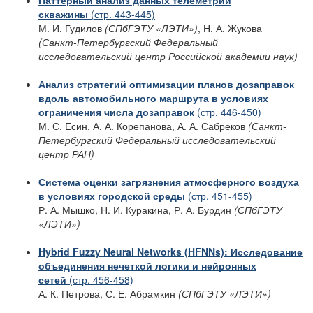
Паттерный анализ данных телеметрии
скважины
(стр. 443-445)
М. И. Гудилов
(СПбГЭТУ «ЛЭТИ»)
, Н. А. Жукова
(Санкт-Петербургский Федеральный
исследовательский центр Российской академии наук)
Анализ стратегий оптимизации планов дозаправок
вдоль автомобильного маршрута в условиях
ограничения числа дозаправок
(стр. 446-450)
М. С. Есин, А. А. Корепанова, А. А. Сабреков
(Санкт-
Петербургский Федеральный исследовательский
центр РАН)
Система оценки загрязнения атмосферного воздуха
в условиях городской среды
(стр. 451-455)
Р. А. Мышко, Н. И. Куракина, Р. А. Бурдин
(СПбГЭТУ
«ЛЭТИ»)
Hybrid Fuzzy Neural Networks (HFNNs): Исследование
объединения нечеткой логики
и нейронных
сетей
(стр. 456-458)
А. К. Петрова, С. Е. Абрамкин
(СПбГЭТУ «ЛЭТИ»)