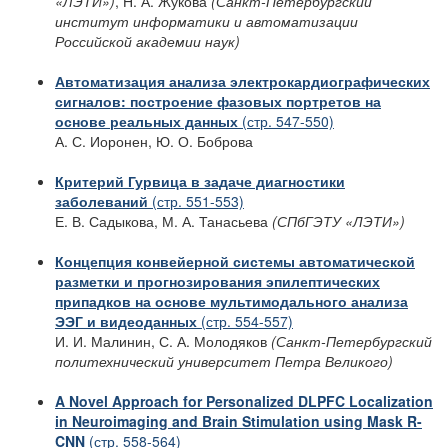
«ЛЭТИ»)
, Н. А. Жукова
(Санкт-Петербургский
институт информатики и автоматизации
Российской академии наук)
Автоматизация анализа электрокардиографических
сигналов: построение фазовых
портретов на
основе реальных данных
(стр. 547-550)
А. С. Иоронен, Ю. О. Боброва
Критерий Гурвица в задаче диагностики
заболеваний
(стр. 551-553)
Е. В. Садыкова, М. А. Танасьева
(СПбГЭТУ «ЛЭТИ»)
Концепция конвейерной системы автоматической
разметки и прогнозирования эпилептических
припадков на основе мультимодального анализа
ЭЭГ и видеоданных
(стр. 554-557)
И. И. Малинин, С. А. Молодяков
(Санкт-Петербургский
политехнический университет Петра Великого)
A Novel Approach for Personalized DLPFC Localization
in Neuroimaging and Brain Stimulation using Mask R-
CNN
(стр. 558-564)