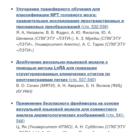
Улучшение трансферного обучения для
классификации МРТ головного мозга:
сравнительное исследование пространственных и
признаковых преобразований
(стр. 532-536)
Я. А. Низамли, В. В. Фадел, А. Ю. Филатов, Ю. А.
Шичкина
(СПбГЭТУ «ЛЭТИ»)
,
К. З. Мрейш
(СПбГЭТУ
«ЛЭТИ», Университет Алеппо)
,
А. С. Тарек
(СПбГЭТУ
«ЛЭТИ»)
Дообучение визуально-языковой модели с
помощью метода LoRA для генерации
структурированных клинических отчетов по
рентгенограммам легких
(стр. 537-540)
В. О. Сечин
(МФТИ)
, А. Н. Аверкин, Е. Н. Волков
(ФИЦ
ИУ РАН)
Применение безопасного фреймворка на основе
визуальной языковой модели для совместного
анализа дерматологических изображений
(стр. 541-
546)
Ц. Ян
(Университет ИТМО)
, А. Н. Субботин
(СПбГЭТУ