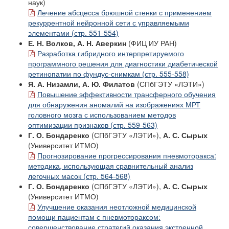
наук)
Лечение абсцесса брюшной стенки с применением
рекуррентной нейронной сети с управляемыми
элементами (стр. 551-554)
Е. Н. Волков, А. Н. Аверкин
(ФИЦ ИУ РАН)
Разработка гибридного интерпретируемого
программного решения для диагностики диабетической
ретинопатии по фундус-снимкам (стр. 555-558)
Я. А. Низамли, А. Ю. Филатов
(СПбГЭТУ «ЛЭТИ»)
Повышение эффективности трансферного обучения
для обнаружения аномалий на изображениях МРТ
головного мозга с использованием методов
оптимизации признаков (стр. 559-563)
Г. О. Бондаренко
(СПбГЭТУ «ЛЭТИ»),
А. С. Сырых
(Университет ИТМО)
Прогнозирование прогрессирования пневмоторакса:
методика, использующая сравнительный анализ
легочных масок (стр. 564-568)
Г. О. Бондаренко
(СПбГЭТУ «ЛЭТИ»),
А. С. Сырых
(Университет ИТМО)
Улучшение оказания неотложной медицинской
помощи пациентам с пневмотораксом:
совершенствование стратегий оказания экстренной