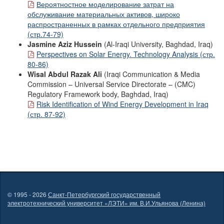
Вероятностное моделирование затрат на
обслуживание материальных активов, широко
распространенных в рамках отдельного предприятия
(стр.74-79)
Jasmine Aziz Hussein
(Al-Iraqi University, Baghdad, Iraq)
Perspectives on Solar Energy. Technology Analysis (стр.
80-86)
Wisal Abdul Razak Ali
(Iraqi Communication & Media
Commission – Universal Service Directorate – (CMC)
Regulatory Framework body, Baghdad, Iraq)
Risk Identification of Wind Energy Development in Iraq
(стр. 87-92)
© 1995 - 2026
Санкт-Петербургский государственный
электротехнический университет «ЛЭТИ» им. В.И.Ульянова (Ленина)