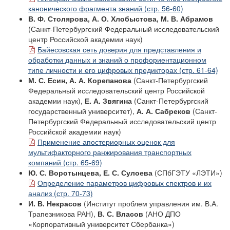
канонического фрагмента знаний (стр. 56-60)
В. Ф. Столярова, А. О. Хлобыстова, М. В. Абрамов
(Санкт-Петербургский Федеральный исследовательский
центр Российской академии наук)
Байесовская сеть доверия для представления и
обработки данных и знаний о профориентационном
типе личности и его цифровых предикторах (стр. 61-64)
М. С. Есин, А. А. Корепанова
(Санкт-Петербургский
Федеральный исследовательский центр Российской
академии наук),
Е. А. Звягина
(Санкт-Петербургский
государственный университет),
А. А. Сабреков
(Санкт-
Петербургский Федеральный исследовательский центр
Российской академии наук)
Применение апостериорных оценок для
мультифакторного ранжирования транспортных
компаний (стр. 65-69)
Ю. С. Воротынцева, Е. С. Сулоева
(СПбГЭТУ «ЛЭТИ»)
Определение параметров цифровых спектров и их
анализ (стр. 70-73)
И. В. Некрасов
(Институт проблем управления им. В.А.
Трапезникова РАН),
В. С. Власов
(АНО ДПО
«Корпоративный университет Сбербанка»)