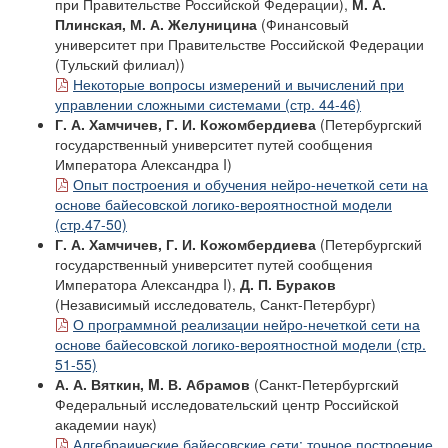
при Правительстве Российской Федерации),
М. А.
Плинская, М. А. Желуницина
(Финансовый
университет при Правительстве Российской Федерации
(Тульский филиал))
Некоторые вопросы измерений и вычислений при
управлении сложными системами (стр. 44-46)
Г. А. Хамчичев, Г. И. Кожомбердиева
(Петербургский
государственный университет путей сообщения
Императора Александра I)
Опыт построения и обучения нейро-нечеткой сети на
основе байесовской логико-вероятностной модели
(стр.47-50)
Г. А. Хамчичев, Г. И. Кожомбердиева
(Петербургский
государственный университет путей сообщения
Императора Александра I),
Д. П. Бураков
(Независимый исследователь, Санкт-Петербург)
О программной реализации нейро-нечеткой сети на
основе байесовской логико-вероятностной модели (стр.
51-55)
А. А. Вяткин, M. В. Абрамов
(Санкт-Петербургский
Федеральный исследовательский центр Российской
академии наук)
Алгебраические байесовские сети: точное построение