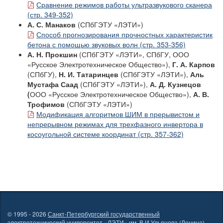
Сравнение режимов работы ультразвукового сканера
(стр. 349-352)
А. С. Манаков
(СПбГЭТУ «ЛЭТИ»)
Способ прогнозирования прочностных характеристик
бетона с помощью звуковых волн (стр. 353-356)
А. Н. Прокшин
(СПбГЭТУ «ЛЭТИ», СПбГУ, ООО
«Русское Электротехническое Общество»),
Г. А. Карпов
(СПбГУ),
Н. И. Татаринцев
(СПбГЭТУ «ЛЭТИ»),
Аль
Мустафа Саад
(СПбГЭТУ «ЛЭТИ»),
А. Д. Кузнецов
(
ООО «Русское Электротехническое Общество»),
А. В.
Трофимов
(СПбГЭТУ «ЛЭТИ»)
Модификация алгоритмов ШИМ в прерывистом и
непрерывном режимах для трехфазного инвертора в
косоугольной системе координат (стр. 357-362)
© 1995 - 2026
Санкт-Петербургский государственный
электротехнический университет «ЛЭТИ» им. В.И.Ульянова (Ленина)