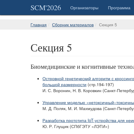
SCM'2026
Организаторы
Программа
Главная
Сборник материалов
Секция 5
Секция 5
Биомедицинские и когнитивные техно
Островной генетический алгоритм с кроссин
большой размерности
(стр.194-197)
И. С. Воронин, Н. В. Коровкин (Санкт-Петерб
Управление моделью «нетоксичный–токсичны
М. Д. Поляк, М. И. Махмудова (Санкт-Петерб
Разработка прототипа IoT-устройства для не
Ю. Р. Глущик (СПбГЭТУ «ЛЭТИ»)