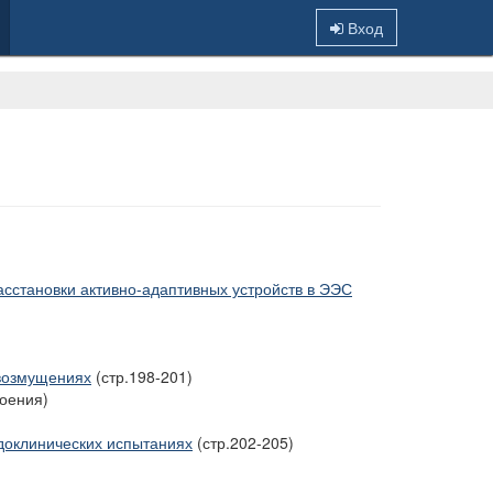
Вход
сстановки активно-адаптивных устройств в ЭЭС
 возмущениях
(стр.198-201)
роения)
 доклинических испытаниях
(стр.202-205)