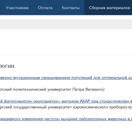
Участникам
Оплата
Контакты
Сборник материалов
логии.
говерно-мутационным скрещиванием популяций для оптимальной ра
ургский политехнический университет Петра Великого)
й фитопланктон–зоопланктон» методом АКАР при стохастических
ургский государственный университет аэрокосмического приборост
инвазивного измерения частоты дыхания лабораторных животных в