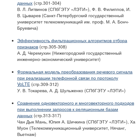
данных
(стр.301-304)
В. Л. Литвинов (СПбГЭТУ «ЛЭТИ»), Ф. В. Филиппов, И.
В. Цыварев (Санкт-Петербургский государственный
университет телекоммуникаций им. проф. М. А. Бонч-
Бруевича)
Эффективность фильтрационных алгоритмов отбора
признаков
(стр.305-308)
А. Д. Черемухин (Нижегородский государственный
инженерно-экономический университет)
Формальная модель преобразования речевого сигнала
при реализации телефонной связи по протоколу
VoLTE
(стр.309-312)
У. В. Токарева, А. Д. Шульженко (СПбГЭТУ «ЛЭТИ»)
Сравнение одновекторного и многовекторного подходов
при выполнении запросов к реляционным базам
данных
(стр.313-317)
Чан Дык Мань, Юлия А. Шичкина (СПбГЭТУ «ЛЭТИ»), Ха
Муон (Телекоммуникационный университет, Нячанг,
Вьетнам)